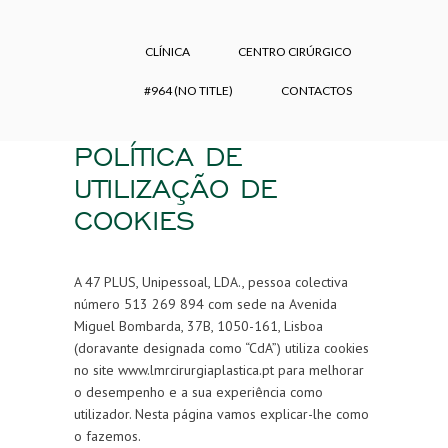
CLÍNICA
CENTRO CIRÚRGICO
#964 (NO TITLE)
CONTACTOS
POLÍTICA DE
UTILIZAÇÃO DE
COOKIES
A 47 PLUS, Unipessoal, LDA., pessoa colectiva
número 513 269 894 com sede na Avenida
Miguel Bombarda, 37B, 1050-161, Lisboa
(doravante designada como “CdA”) utiliza cookies
no site www.lmrcirurgiaplastica.pt para melhorar
o desempenho e a sua experiência como
utilizador. Nesta página vamos explicar-lhe como
o fazemos.